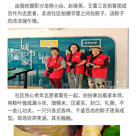
由我校摄影沙龙杨小焱、赵继英、王蕾三名拍客团成
员作为志愿者，走进社区拍摄邻里之间包粽子、送粽子
的浓浓端午情。
社区热心老年志愿者聚在一起，纷纷拿出看家本领，
将粽叶做成漏斗状、填糯米、压紧实、封口、扎捆，不
一会儿功夫，一只只各式各样、千姿百态的粽子逐渐成
型。现场欢声笑语、其乐融融。