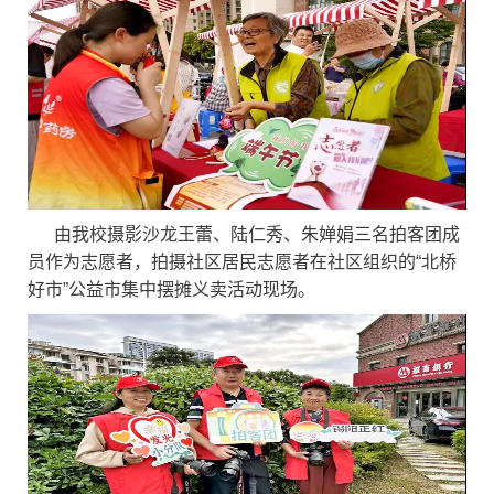
由我校摄影沙龙王蕾、陆仁秀、朱婵娟三名拍客团成
员作为志愿者，拍摄
社区居民志愿者在社区组织的“北桥
好市”公益市集中摆摊义卖活动现场。