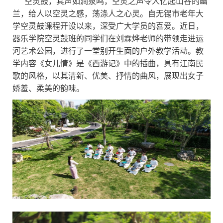
空灵鼓，其声如涧泉鸣，空灵之声令人忆起山谷的幽
兰，给人以空灵之感，荡涤人之心灵。自无锡市老年大
学空灵鼓课程开设以来，深受广大学员的喜爱。近日，
器乐学院空灵鼓班的同学们在刘霖烨老师的带领走进运
河艺术公园，进行了一堂别开生面的户外教学活动。教
学内容《女儿情》是《西游记》中的插曲，具有江南民
歌的风格，以其清新、优美、抒情的曲风，展现出女子
娇羞、柔美的韵味。