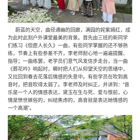
蔚蓝的天空，曲径通幽的回廊，满园的姹紫嫣红，成
为此时此刻户外课堂最美的背景。首先由三班的新同学
们练习《但愿人长久》一曲，有些同学掌握的还不够熟
练，节奏上有些参差不齐，李老师耐心地一遍遍提醒、
指导；一曲练罢，老学员们意气风发信步走台，当一曲
《葬花吟》响起时，瞬时把人们从仰望天空的思绪中，
又拉回到春去花落后情感的失意中。有些学员在吹到高
音时，把音吹得太弱了。李老师及时纠正，并讲到：“音
乐是一个人的情感表达，黛玉在生与死、爱与恨前，心
情是愤世嫉俗的，纠结焦虑的，高音就是表达她情感的
一个高潮”。