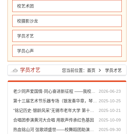
校艺术团
校摄影沙龙
学员才艺
学员心声
学员才艺
您当前位置：
首页
学员才艺
老少同声爱国情·同心奋进新征程 ——我校两个节目参加纪念红军长征胜利90周年展演
2026-06-23
第十三届艺术节乐器专场（银发奏华章，琴韵绘晚晴）
2025-10-25
“铭记历史·银龄风采”无锡市老年大学 第十三届校园艺术节隆重开幕
2025-10-21
合唱团参演黄河大合唱 用歌声传承红色基因
2025-10-09
热血铭山河 弦歌颂盛世——校舞蹈团助演无锡市军休中心庆祝新中国成立76周年暨军休老年大学教学成果展演
2025-09-30